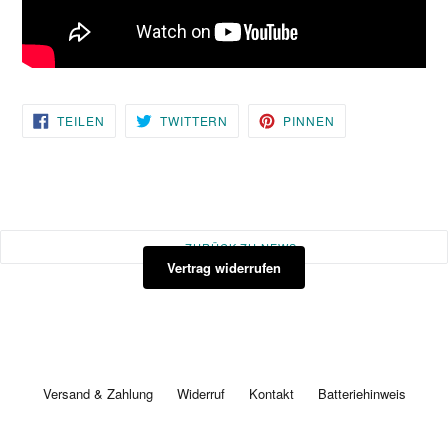
AUF
AUF
AUF
TEILEN
TWITTERN
PINNEN
FACEBOOK
TWITTER
PINTEREST
TEILEN
TWITTERN
PINNEN
ZURÜCK ZU NEWS
Vertrag widerrufen
Versand & Zahlung
Widerruf
Kontakt
Batteriehinweis