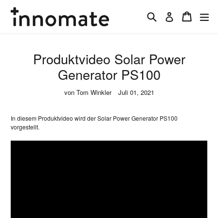
Direkt
zum
Suchen
Einkaufs
er
Einloggen
Inhalt
Produktvideo Solar Power
Generator PS100
von Tom Winkler
Juli 01, 2021
In diesem Produktvideo wird der Solar Power Generator PS100
vorgestellt.