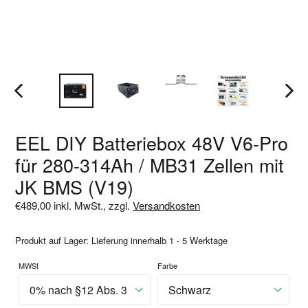
VORHERIGER
NÄCH
SLIDE
SLIDE
EEL DIY Batteriebox 48V V6-Pro
für 280-314Ah / MB31 Zellen mit
JK BMS (V19)
Normaler
€489,00
inkl. MwSt., zzgl.
Versandkosten
Preis
Produkt auf Lager: Lieferung innerhalb 1 - 5 Werktage
MWSt
Farbe